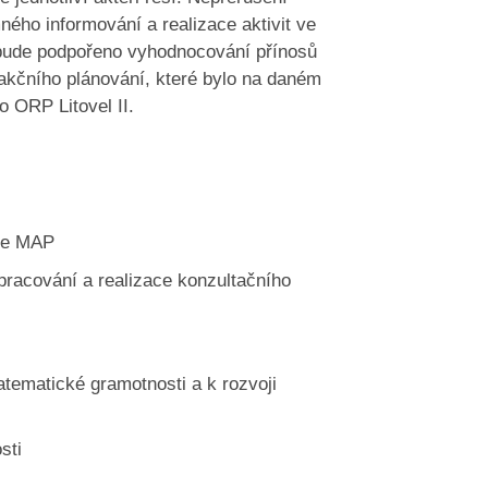
ého informování a realizace aktivit ve
y bude podpořeno vyhodnocování přínosů
akčního plánování, které bylo na daném
o ORP Litovel II.
ace MAP
pracování a realizace konzultačního
atematické gramotnosti a k rozvoji
sti