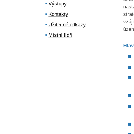
Výstupy
nast
Kontakty
stra
vzáj
Užitečné odkazy
územ
Místní lídři
Hlav