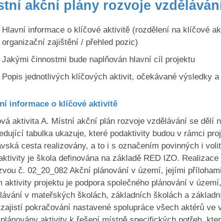
stní akční plány rozvoje vzdělávání 
Hlavní informace o klíčové aktivitě (rozdělení na klíčové a
organizační zajištění / přehled pozic)
Jakými činnostmi bude naplňován hlavní cíl projektu
Popis jednotlivých klíčových aktivit, očekávané výsledky a 
ní informace o klíčové aktivitě
ová aktivita A. Místní akční plán rozvoje vzdělávání se dělí n
edující tabulka ukazuje, které podaktivity budou v rámci p
vská cesta realizovány, a to i s označením povinných i volit
 aktivity je škola definována na základě RED IZO. Realizace 
zvou č. 02_20_082 Akční plánování v území, jejími příloham
m aktivity projektu je podpora společného plánování v území,
lávání v mateřských školách, základních školách a základní
 zajistí pokračování nastavené spolupráce všech aktérů ve
 plánovány aktivity k řešení místně specifických potřeb, které