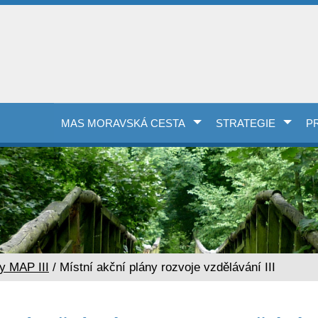
MAS MORAVSKÁ CESTA
STRATEGIE
P
ty MAP III
/ Místní akční plány rozvoje vzdělávání III