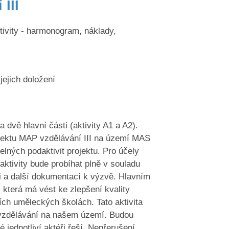
III
ktivity - harmonogram, náklady,
jejich doložení
a dvě hlavní části (aktivity A1 a A2).
rojektu MAP vzdělávání III na území MAS
elných podaktivit projektu. Pro účely
aktivity bude probíhat plně v souladu
i a další dokumentací k výzvě. Hlavním
 která má vést ke zlepšení kvality
ch uměleckých školách. Tato aktivita
 vzdělávání na našem území. Budou
 jednotliví aktéři řeší. Nepřerušení