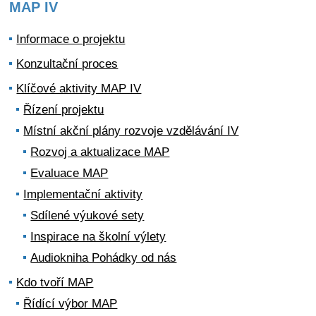
MAP IV
Informace o projektu
Konzultační proces
Klíčové aktivity MAP IV
Řízení projektu
Místní akční plány rozvoje vzdělávání IV
Rozvoj a aktualizace MAP
Evaluace MAP
Implementační aktivity
Sdílené výukové sety
Inspirace na školní výlety
Audiokniha Pohádky od nás
Kdo tvoří MAP
Řídící výbor MAP