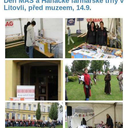
Den MAS a Hanácké farmářské trhy v
Litovli, před muzeem, 14.9.